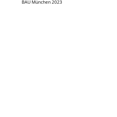
BAU München 2023
imprint
privacy
terms
© 2022 Evershield
Evershield GmbH
Stegwiesen 2