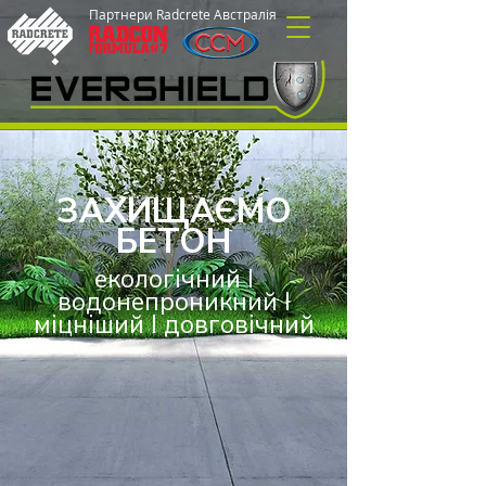
Партнери Radcrete Австралія
ЗАХИЩАЄМО
БЕТОН
екологічний I
водонепроникний I
міцніший I довговічний