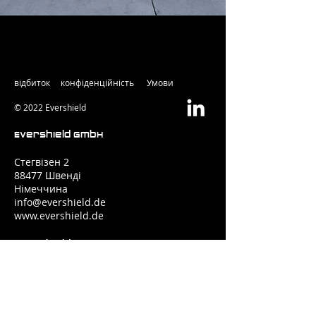
відбиток
конфіденційність
Умови
© 2022 Evershield
Evershield GmbH
Стегвізен 2
88477 Швенді
Німеччина
info@evershield.de
www.evershield.de
Evershield
ТОВ Технічні Сервіси
PO Box 146221 Dubai
Об'єднані Арабські Емірати
www.evershield-me.com